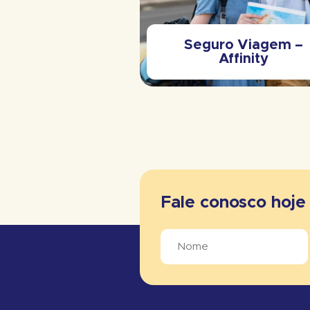
Seguro Viagem –
ntos Portáteis
Affinity
Fale conosco hoj