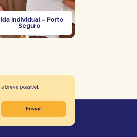
ida Individual – Porto
Seguro
Viagem – Sul
s breve possível.
Enviar