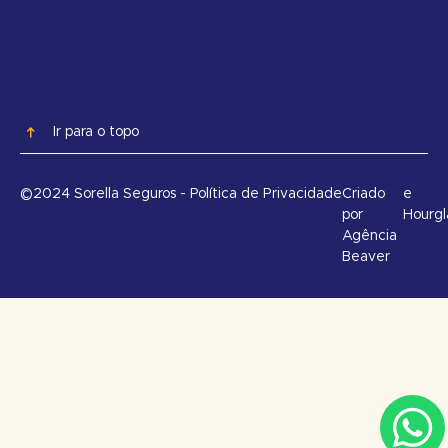
Ir para o topo
©2024 Sorella Seguros - Política de Privacidade
Criado
e
por
Hourgl
Agência
Beaver