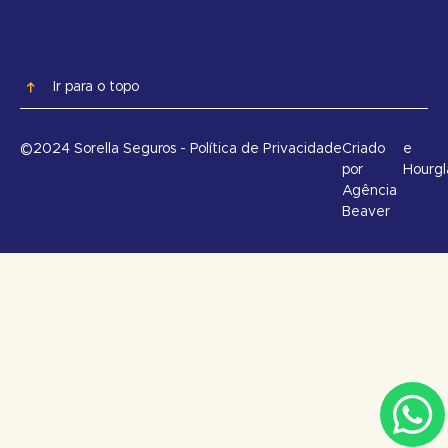
Ir para o topo
©2024 Sorella Seguros - Política de Privacidade
Criado
e
por
Hourgl
Agência
Beaver