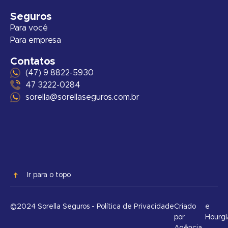
Seguros
Para você
Para empresa
Contatos
(47) 9 8822-5930
47 3222-0284
sorella@sorellaseguros.com.br
Ir para o topo
©2024 Sorella Seguros - Política de Privacidade
Criado
e
por
Hourgl