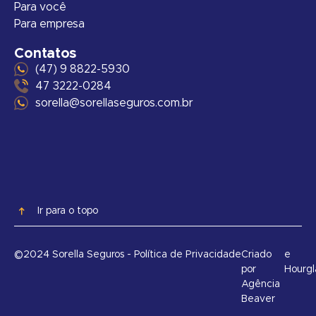
Para você
Para empresa
Contatos
(47) 9 8822-5930
47 3222-0284
sorella@sorellaseguros.com.br
Ir para o topo
©2024 Sorella Seguros - Política de Privacidade
Criado
e
por
Hourgl
Agência
Beaver