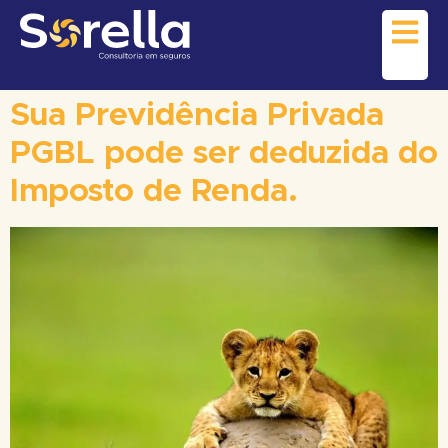
Sua Previdência Privada
PGBL pode ser deduzida do
Imposto de Renda.