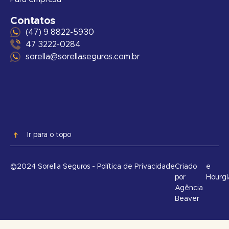
Contatos
(47) 9 8822-5930
47 3222-0284
sorella@sorellaseguros.com.br
Ir para o topo
©2024 Sorella Seguros - Política de Privacidade
Criado
e
por
Hourgl
Agência
Beaver