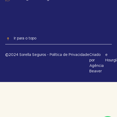
Ir para o topo
©2024 Sorella Seguros - Política de Privacidade
Criado
e
por
Hourgl
Agência
Beaver