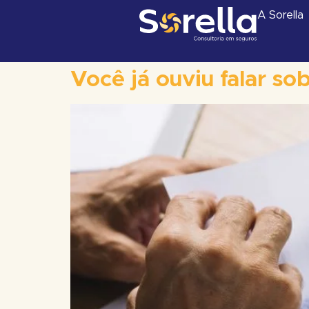
A Sorella
Você já ouviu falar sob