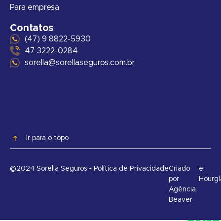
Para empresa
Contatos
(47) 9 8822-5930
47 3222-0284
sorella@sorellaseguros.com.br
Ir para o topo
©2024 Sorella Seguros - Política de Privacidade
Criado
e
por
Hourgl
Agência
Beaver