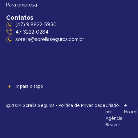
Para empresa
Contatos
(47) 9 8822-5930
47 3222-0284
sorella@sorellaseguros.com.br
Ir para o topo
©2024 Sorella Seguros - Política de Privacidade
Criado
e
por
Hourgl
Agência
Beaver